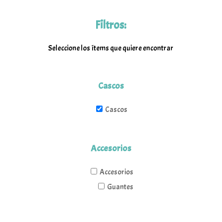
en
elegir
la
Filtros:
en
página
la
de
Seleccione los ítems que quiere encontrar
página
produc
de
producto
Cascos
Cascos
Accesorios
Accesorios
Guantes