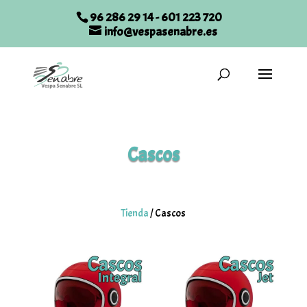
96 286 29 14
-
601 223 720
info@vespasenabre.es
Cascos
Tienda
/
Cascos