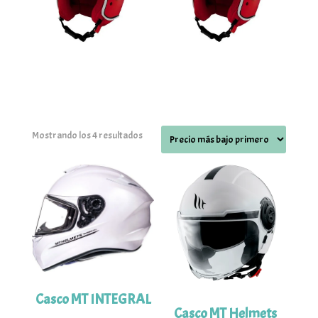
Ordenado
Mostrando los 4 resultados
por
precio:
bajo
a
alto
Casco MT INTEGRAL
Casco MT Helmets