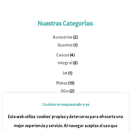
Nuestras Categorías:
2
Accesorios
2
1
productos
Guantes
1
producto
4
Cascos
4
productos
3
Integral
3
productos
1
Jet
1
producto
15
Motos
15
2
productos
50cc
2
productos
4
125cc
4
Cookies en vespasenabre.es
productos
5
300cc
5
Esta web utiliza 'cookies' propias y de terceros para ofrecerte una
productos
2
400cc
2
mejor experiencia y servicio. Al navegar aceptas el uso que
productos