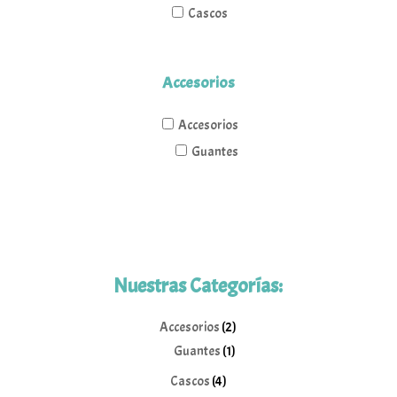
Cascos
Accesorios
Accesorios
Guantes
Nuestras Categorías:
2
Accesorios
2
1
productos
Guantes
1
producto
4
Cascos
4