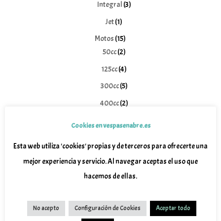
productos
3
Integral
3
productos
1
Jet
1
producto
15
Motos
15
2
productos
50cc
2
productos
4
125cc
4
productos
5
300cc
5
productos
2
400cc
2
productos
2
Eléctricas
2
Cookies en vespasenabre.es
productos
4
Wottan
4
Esta web utiliza 'cookies' propias y de terceros para ofrecerte una
productos
1
Vespa
1
mejor experiencia y servicio. Al navegar aceptas el uso que
producto
10
Piaggio
10
hacemos de ellas.
productos
No acepto
Configuración de Cookies
Aceptar todo