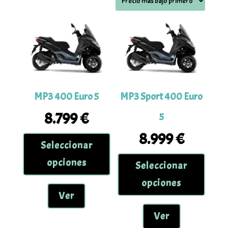
por
precio:
bajo
a
alto
MP3 400 Euro 5
MP3 Sport 400 Euro
8.799
€
5
Este
8.999
€
Seleccionar
producto
Este
tiene
opciones
Seleccionar
produc
múltiples
tiene
opciones
variantes.
múltipl
Ver
Las
variant
opciones
Ver
Las
se