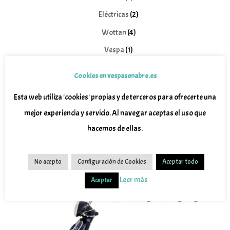
productos
2
Eléctricas
2
productos
4
Wottan
4
productos
1
Vespa
1
producto
10
Piaggio
10
Cookies en vespasenabre.es
productos
Esta web utiliza 'cookies' propias y de terceros para ofrecerte una
mejor experiencia y servicio. Al navegar aceptas el uso que
hacemos de ellas.
No acepto
Configuración de Cookies
Aceptar todo
Leer más
Aceptar