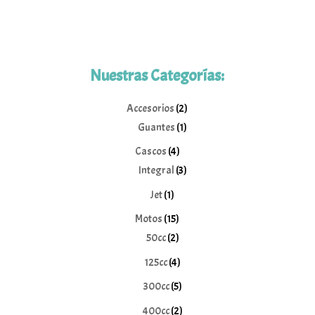
Nuestras Categorías:
2
Accesorios
2
1
productos
Guantes
1
producto
4
Cascos
4
productos
3
Integral
3
productos
1
Jet
1
producto
15
Motos
15
2
productos
50cc
2
productos
4
125cc
4
productos
5
300cc
5
productos
2
400cc
2