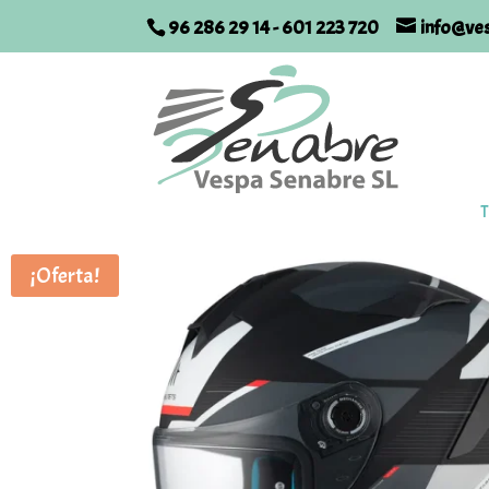
96 286 29 14
-
601 223 720
info@ve
T
¡Oferta!