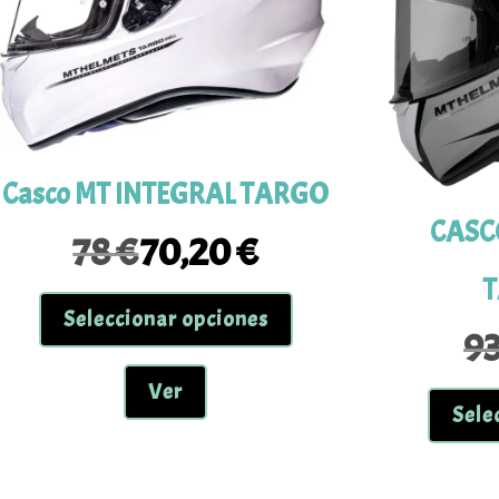
Casco MT INTEGRAL TARGO
CASC
78
€
70,20
€
El
El
precio
precio
T
Este
original
actual
Seleccionar opciones
producto
9
era:
es:
tiene
78 €.
70,20 €.
múltiples
Ver
variantes.
Sele
Las
opciones
se