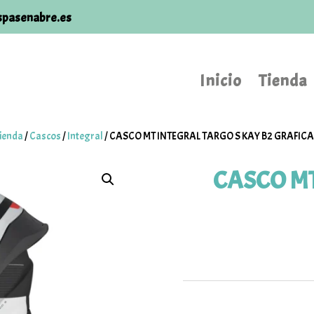
spasenabre.es
Inicio
Tienda
ienda
/
Cascos
/
Integral
/
CASCO MT INTEGRAL TARGO S KAY B2 GRAFIC
CASCO MT