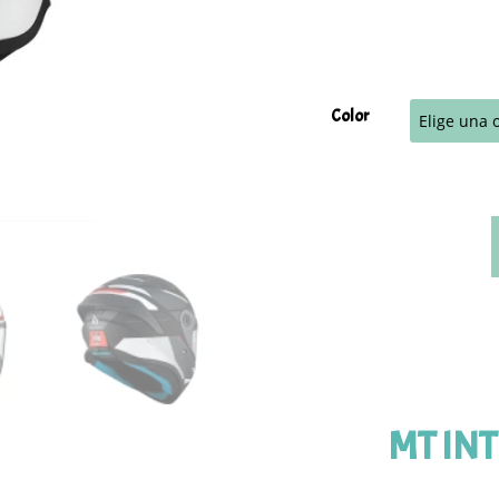
Color
MT IN
c