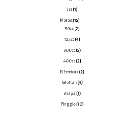
productos
1
Jet
1
producto
15
Motos
15
2
productos
50cc
2
productos
4
125cc
4
productos
5
300cc
5
productos
2
400cc
2
productos
2
Eléctricas
2
productos
4
Wottan
4
productos
1
Vespa
1
producto
10
Piaggio
10
productos