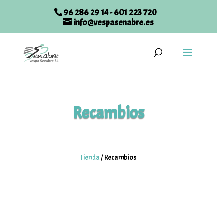
96 286 29 14
-
601 223 720
info@vespasenabre.es
Recambios
Tienda
/
Recambios