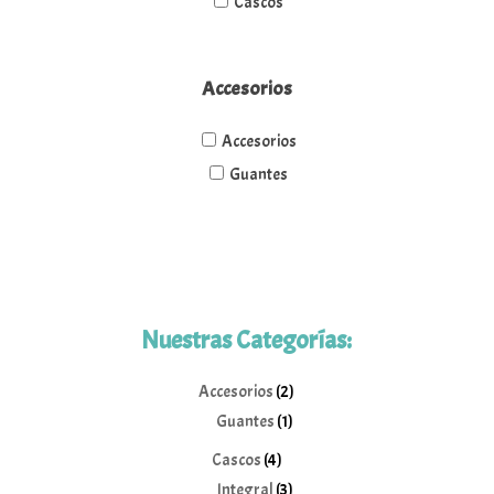
Cascos
Accesorios
Accesorios
Guantes
Nuestras Categorías:
2
Accesorios
2
1
productos
Guantes
1
producto
4
Cascos
4
productos
3
Integral
3