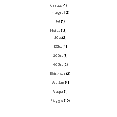
producto
4
Cascos
4
productos
3
Integral
3
productos
1
Jet
1
producto
15
Motos
15
2
productos
50cc
2
productos
4
125cc
4
productos
5
300cc
5
productos
2
400cc
2
productos
2
Eléctricas
2
productos
4
Wottan
4
productos
1
Vespa
1
producto
10
Piaggio
10
productos