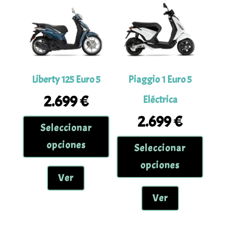
puede
elegir
elegir
en
en
la
la
página
página
de
de
Liberty 125 Euro 5
Piaggio 1 Euro 5
producto
produc
2.699
€
Eléctrica
Este
2.699
€
Seleccionar
producto
Este
tiene
opciones
Seleccionar
produc
múltiples
tiene
opciones
variantes.
múltipl
Ver
Las
variant
opciones
Ver
Las
se
opcion
pueden
se