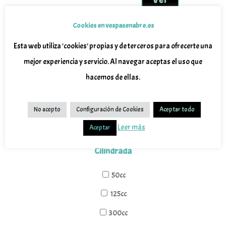
8.499 
Las
pueden
opcion
elegir
Cookies en vespasenabre.es
se
en
puede
Esta web utiliza 'cookies' propias y de terceros para ofrecerte una
la
1
2
→
elegir
página
mejor experiencia y servicio. Al navegar aceptas el uso que
en
de
hacemos de ellas.
la
producto
Filtros:
página
de
No acepto
Configuración de Cookies
Aceptar todo
Seleccione los ítems que quiere encontrar
produc
Leer más
Aceptar
Cilindrada
50cc
125cc
300cc