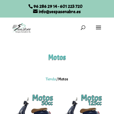
96 286 29 14
-
601 223 720
info@vespasenabre.es
Motos
Tienda
/
Motos