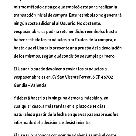
mismo método de pago que empleó este para realizar la
transacción inicial de compra. Este reembolso no generará
ningún coste adicional al Usuario. No obstante,
vespasenabre.es podría retener dicho reembolso hasta
haber recibido los productos o artículos de la compra, o
hasta que el Usuario presente una prueba de la devolución
de los mismos, según qué condición se cumpla primero.
El Usuario puede devolver o enviar los productos a
vespasenabre.es en: C/ San Vicente Ferrer, 6 CP 46702
Gandia – Valencia
Y deberá hacerlo sin ninguna demora indebida y, en
cualquier caso, a más tardar en el plazo de 14 días
naturales a partir de la fecha en que vespasenabre.es fue
informado de la decisión de desistimiento.
El Usuario reconoce conocer que deberá asumir el coste