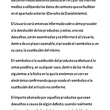
disconformidad existente (defecto/error) por los mismos
medios o utilizando los datos de contacto que se facilitan
en el apartado anterior (Derecho de Desistimiento).
El Usuario será entonces informado sobre cómo proceder
a la devolución de los productos, y estos, una vez
devueltos, serán examinados y se informará al Usuario,
dentro de un plazo razonable, si procede el reembolso o, en
su caso, la sustitución del mismo.
El reembolso o la sustitución del producto se efectuará lo
antes posible y, en cualquier caso, dentro de los 14 días
siguientes a la fecha en la que le enviemos un correo
electrónico confirmando que procede el reembolso o la
sustitución del artículo no conforme.
El importe abonado por aquellos productos que sean
devueltos a causa de algún defecto, cuando realmente