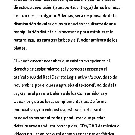
directo de devolución (transporte, entrega) de los bienes, si
se incurriera en alguno. Además, será responsable de la
disminución de valor de los productos resultante de una
manipulación distinta a la necesaria para establecer la
naturaleza, las características y el funcionamiento de los
bienes.
El Usuario reconoce saber que existen excepciones al
derecho de desistimiento, tal y como se recoge en el
artículo 103 del Real Decreto Legislativo 1/2007, de 16 de
noviembre, por el que se aprueba el texto refundido de la
Ley General para la Defensa de los Consumidores y
Usuarios y otras leyes complementarias. De forma
enunciativa, y no exhaustiva, este sería el caso de:
productos personalizados; productos que puedan
deteriorarse o caducar con rapidez; CDs/DVD de música o
video sin su envoltorio, tal y como se precinta en fábrica;