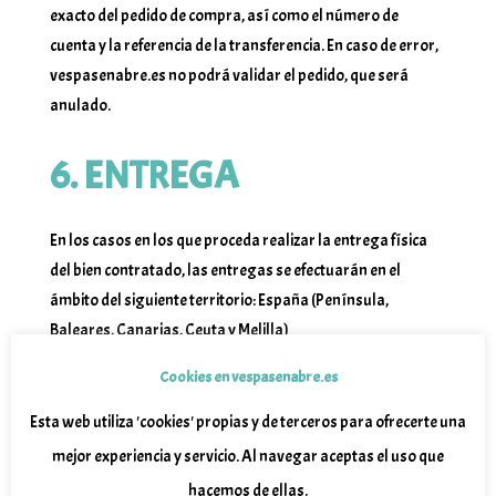
exacto del pedido de compra, así como el número de
cuenta y la referencia de la transferencia. En caso de error,
vespasenabre.es no podrá validar el pedido, que será
anulado.
6. ENTREGA
En los casos en los que proceda realizar la entrega física
del bien contratado, las entregas se efectuarán en el
ámbito del siguiente territorio: España (Península,
Baleares, Canarias, Ceuta y Melilla)
Exceptuando aquellos casos en los que existan
Cookies en vespasenabre.es
circunstancias imprevistas o extraordinarias o, en su caso,
Esta web utiliza 'cookies' propias y de terceros para ofrecerte una
derivadas de la personalización de los productos, el pedido
mejor experiencia y servicio. Al navegar aceptas el uso que
de compra consistente en los productos relacionados en
hacemos de ellas.