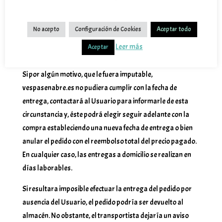
cada confirmación de compra será entregado en el plazo
señalado en el Sitio Web según el método de envío
seleccionado por el Usuario y, en todo caso, en el plazo
No acepto
Configuración de Cookies
Aceptar todo
máximo de 30 días naturales a contar desde la fecha de la
Leer más
Aceptar
confirmación del pedido.
Si por algún motivo, que le fuera imputable,
vespasenabre.es no pudiera cumplir con la fecha de
entrega, contactará al Usuario para informarle de esta
circunstancia y, éste podrá elegir seguir adelante con la
compra estableciendo una nueva fecha de entrega o bien
anular el pedido con el reembolso total del precio pagado.
En cualquier caso, las entregas a domicilio se realizan en
días laborables.
Si resultara imposible efectuar la entrega del pedido por
ausencia del Usuario, el pedido podría ser devuelto al
almacén. No obstante, el transportista dejaría un aviso