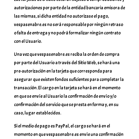
autorizaciones por parte de la entidad bancaria emisora de
las mismas, si dicha entidad no autorizase el pago,
vespasenabre.es no será responsable por ningún retraso
o falta de entrega y no podrá formalizar ningún contrato
con el Usuario.
Una vez que vespasenabre.es reciba la orden de compra
por parte del Usuario a través del Sitio Web, se hará una
pre-autorización en la tarjeta que corresponda para
asegurar que existen fondos suficientes para completar la
transacción. El cargo en la tarjeta se hará en el momento
en que se envíe al Usuario la confirmación de envío y/o
confirmación del servicio que se presta en forma y, en su
caso, lugar establecidos.
Si el medio de pago es PayPal, el cargo se hará en el
momento en que vespasenabre.es envíe una confirmación