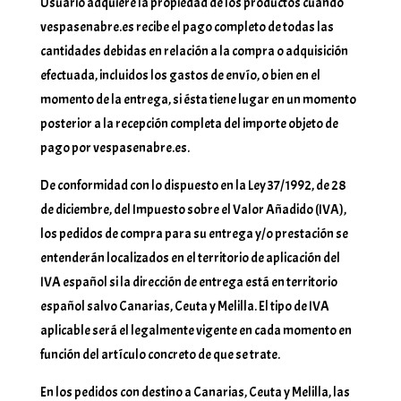
Usuario adquiere la propiedad de los productos cuando
vespasenabre.es recibe el pago completo de todas las
cantidades debidas en relación a la compra o adquisición
efectuada, incluidos los gastos de envío, o bien en el
momento de la entrega, si ésta tiene lugar en un momento
posterior a la recepción completa del importe objeto de
pago por vespasenabre.es.
De conformidad con lo dispuesto en la Ley 37/1992, de 28
de diciembre, del Impuesto sobre el Valor Añadido (IVA),
los pedidos de compra para su entrega y/o prestación se
entenderán localizados en el territorio de aplicación del
IVA español si la dirección de entrega está en territorio
español salvo Canarias, Ceuta y Melilla. El tipo de IVA
aplicable será el legalmente vigente en cada momento en
función del artículo concreto de que se trate.
En los pedidos con destino a Canarias, Ceuta y Melilla, las