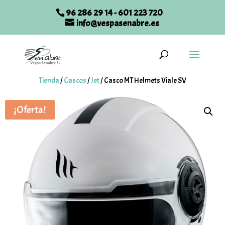
96 286 29 14
-
601 223 720
info@vespasenabre.es
Tienda
/
Cascos
/
Jet
/
Casco MT Helmets Viale SV
¡Oferta!