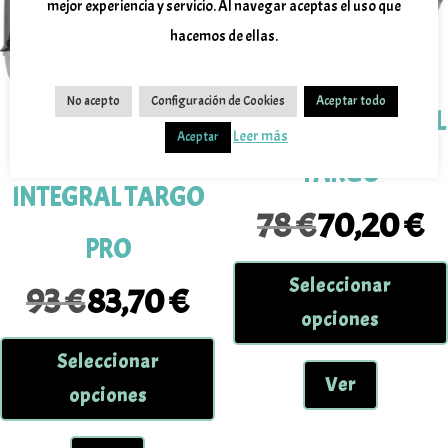
mejor experiencia y servicio. Al navegar aceptas el uso que
hacemos de ellas.
No acepto
Configuración de Cookies
Aceptar todo
Casco MT INTEGRAL
Leer más
Aceptar
CASCO MT
TARGO
INTEGRAL TARGO
78
€
70,20
€
El
El
PRO
precio
prec
original
actu
Seleccionar
93
€
83,70
€
El
El
era:
es:
opciones
precio
precio
78 €.
70,2
Este
original
actual
Seleccionar
producto
era:
es:
Ver
tiene
opciones
93 €.
83,70 €.
múltiples
variantes.