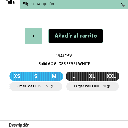
Talla
hasta
91,90 €
Casco
Añadir al carrito
MT
Helmets
Viale
VIALE SV
SV
Solid A0 GLOSS PEARL WHITE
cantidad
Descripción