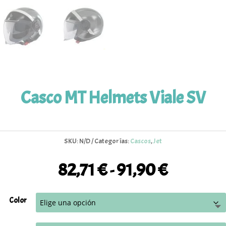
Casco MT Helmets Viale SV
SKU:
N/D
Categorías:
Cascos
,
Jet
82,71
€
91,90
€
Rango
-
de
precios:
Color
desde
82,71 €