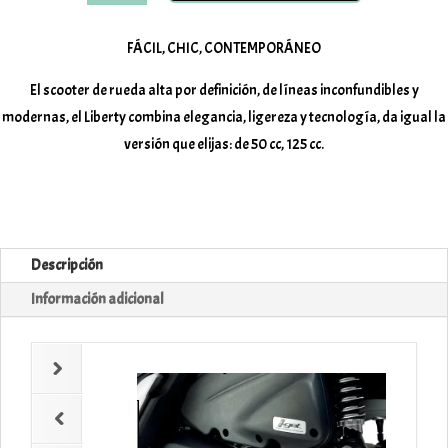
125
Euro
FÁCIL, CHIC, CONTEMPORÁNEO
5
El scooter de rueda alta por definición, de líneas inconfundibles y
cantidad
modernas, el Liberty combina elegancia, ligereza y tecnología, da igual la
versión que elijas: de 50 cc, 125 cc.
Descripción
Información adicional
 Piaggio 2020
a
1
/
22