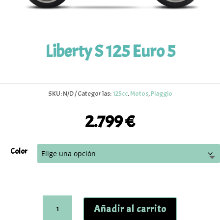
Liberty S 125 Euro 5
SKU:
N/D
Categorías:
125cc
,
Motos
,
Piaggio
2.799
€
Color
Liberty
Añadir al carrito
S