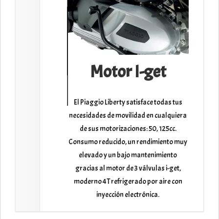
Motor I-get
Mu
a
1
/
22
El Piaggio Liberty satisface todas tus
necesidades de movilidad en cualquiera
de sus motorizaciones: 50, 125cc.
La práctic
Consumo reducido, un rendimiento muy
partes y 
elevado y un bajo mantenimiento
toma US
gracias al motor de 3 válvulas i-get,
teléfono
moderno 4T refrigerado por aire con
Bajo el 
inyección electrónica.
botón, en
lo sufrie