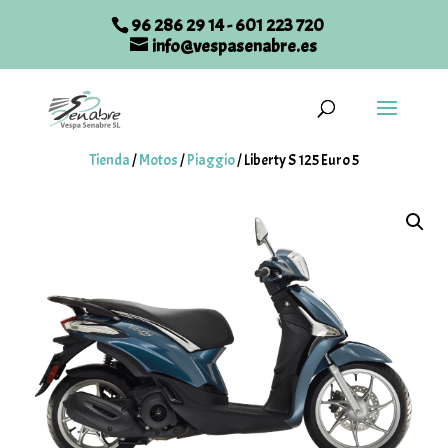
96 286 29 14
-
601 223 720
info@vespasenabre.es
Tienda
/
Motos
/
Piaggio
/
Liberty S 125 Euro 5