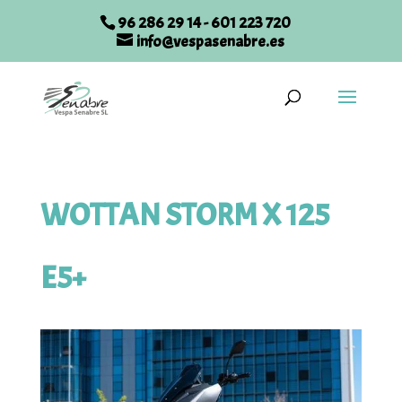
96 286 29 14
-
601 223 720
info@vespasenabre.es
WOTTAN STORM X 125
E5+