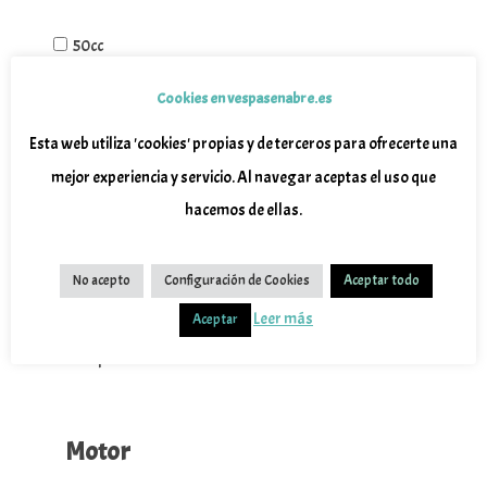
50cc
125cc
Cookies en vespasenabre.es
300cc
Esta web utiliza 'cookies' propias y de terceros para ofrecerte una
400cc
mejor experiencia y servicio. Al navegar aceptas el uso que
hacemos de ellas.
Marca
No acepto
Configuración de Cookies
Aceptar todo
Wottan
Leer más
Aceptar
Piaggio
Vespa
Motor