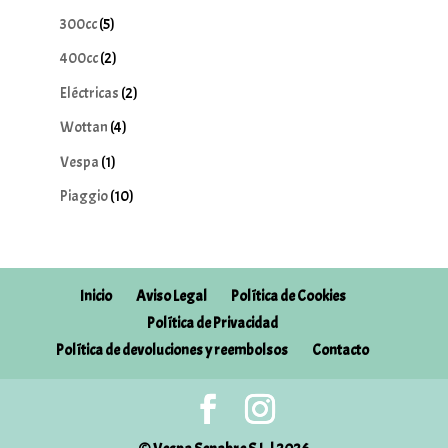
productos
5
300cc
5
productos
2
400cc
2
productos
2
Eléctricas
2
productos
4
Wottan
4
productos
1
Vespa
1
producto
10
Piaggio
10
productos
Inicio
Aviso Legal
Política de Cookies
Política de Privacidad
Política de devoluciones y reembolsos
Contacto