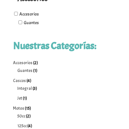
Accesorios
Guantes
Nuestras Categorías:
2
Accesorios
2
1
productos
Guantes
1
producto
4
Cascos
4
productos
3
Integral
3
productos
1
Jet
1
producto
15
Motos
15
2
productos
50cc
2
productos
4
125cc
4