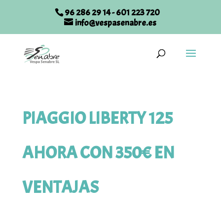
96 286 29 14
-
601 223 720
info@vespasenabre.es
PIAGGIO LIBERTY 125
AHORA CON 350€ EN
VENTAJAS