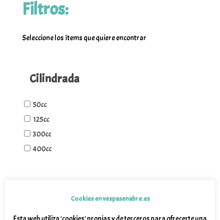
Filtros:
Seleccione los ítems que quiere encontrar
Cilindrada
50cc
125cc
300cc
400cc
Marca
Cookies en vespasenabre.es
Wottan
Esta web utiliza 'cookies' propias y de terceros para ofrecerte una