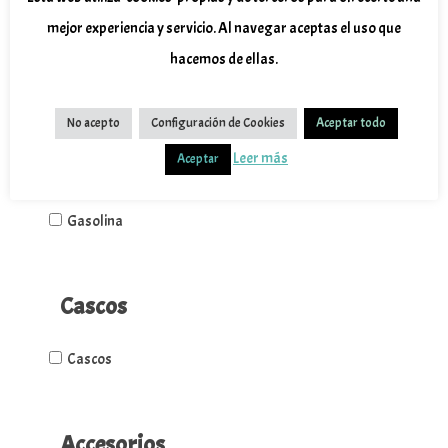
Piaggio
mejor experiencia y servicio. Al navegar aceptas el uso que
Vespa
hacemos de ellas.
No acepto
Configuración de Cookies
Aceptar todo
Motor
Leer más
Aceptar
Eléctrico
Gasolina
Cascos
Cascos
Accesorios