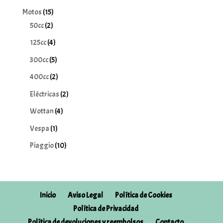
producto
15
Motos
15
2
productos
50cc
2
productos
4
125cc
4
productos
5
300cc
5
productos
2
400cc
2
productos
2
Eléctricas
2
productos
4
Wottan
4
productos
1
Vespa
1
producto
10
Piaggio
10
productos
Inicio
Aviso Legal
Política de Cookies
Política de Privacidad
Política de devoluciones y reembolsos
Contacto