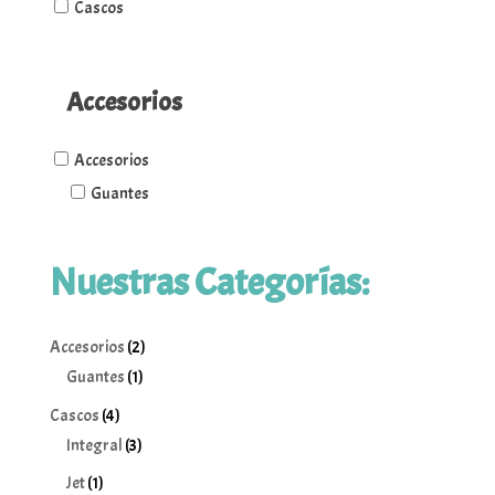
Cascos
Accesorios
Accesorios
Guantes
Nuestras Categorías:
2
Accesorios
2
1
productos
Guantes
1
producto
4
Cascos
4
productos
3
Integral
3
productos
1
Jet
1