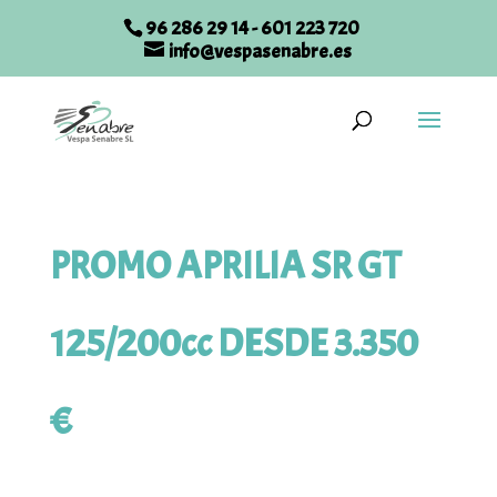
96 286 29 14
-
601 223 720
info@vespasenabre.es
PROMO APRILIA SR GT
125/200cc DESDE 3.350
€