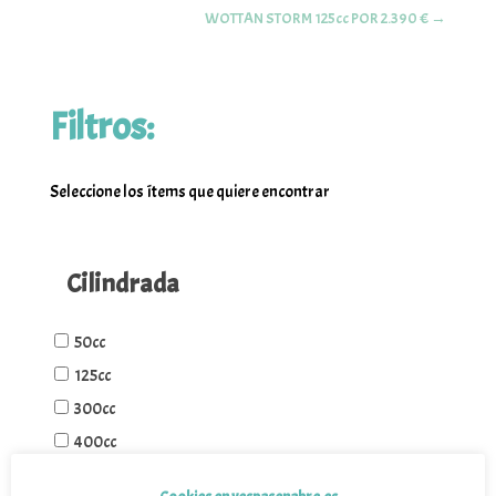
WOTTAN STORM 125cc POR 2.390 €
→
Filtros:
Seleccione los ítems que quiere encontrar
Cilindrada
50cc
125cc
300cc
400cc