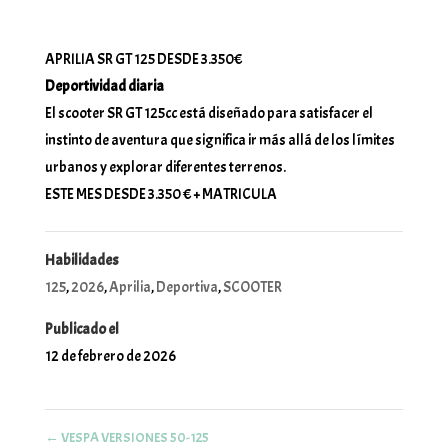
APRILIA SR GT 125 DESDE 3.350€
Deportividad diaria
El scooter SR GT 125cc está diseñado para satisfacer el
instinto de aventura que significa ir más allá de los límites
urbanos y explorar diferentes terrenos.
ESTE MES DESDE 3.350 € + MATRICULA
Habilidades
125
,
2026
,
Aprilia
,
Deportiva
,
SCOOTER
Publicado el
12 de febrero de 2026
←
VESPA VERSIONES 50-125