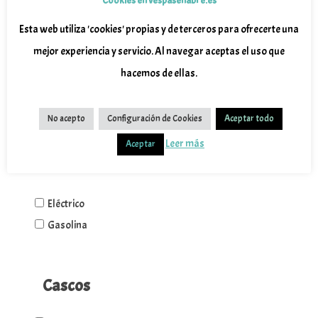
Cookies en vespasenabre.es
Marca
Esta web utiliza 'cookies' propias y de terceros para ofrecerte una
mejor experiencia y servicio. Al navegar aceptas el uso que
Wottan
hacemos de ellas.
Piaggio
Vespa
No acepto
Configuración de Cookies
Aceptar todo
Leer más
Aceptar
Motor
Eléctrico
Gasolina
Cascos