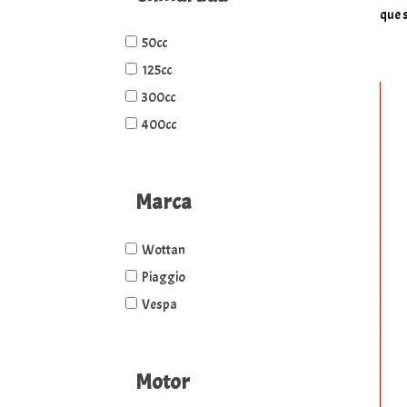
que s
50cc
125cc
300cc
400cc
Marca
Wottan
Piaggio
Vespa
Motor