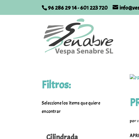
96 286 29 14
-
601 223 720
info@ve
Filtros:
P
Seleccione los ítems que quiere
encontrar
por
v
Cilindrada
APRI