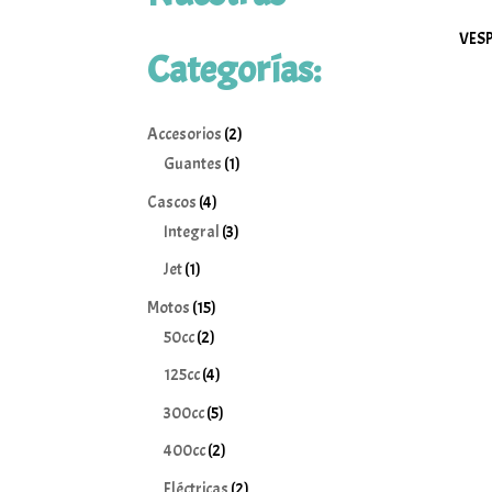
VESPA
Categorías:
2
Accesorios
2
1
productos
Guantes
1
producto
4
Cascos
4
productos
3
Integral
3
productos
1
Jet
1
producto
15
Motos
15
2
productos
50cc
2
productos
4
125cc
4
productos
5
300cc
5
productos
2
400cc
2
productos
2
Eléctricas
2