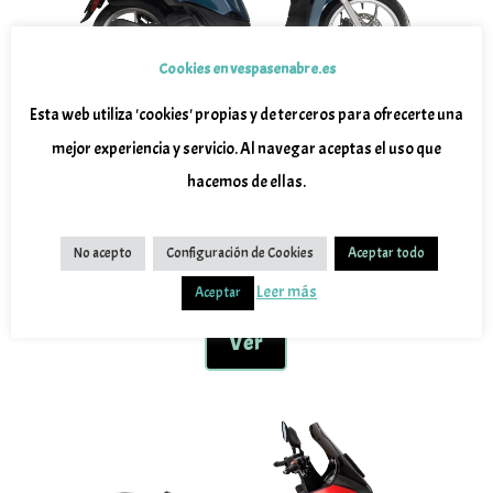
de
producto
Cookies en vespasenabre.es
Esta web utiliza 'cookies' propias y de terceros para ofrecerte una
Liberty S 125 Euro 5
mejor experiencia y servicio. Al navegar aceptas el uso que
2.799
€
hacemos de ellas.
Este
No acepto
Configuración de Cookies
Aceptar todo
Seleccionar opciones
producto
Leer más
Aceptar
tiene
múltiples
Ver
variantes.
Las
opciones
se
pueden
elegir