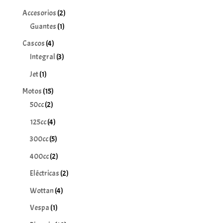
2
Accesorios
2
1
productos
Guantes
1
producto
4
Cascos
4
productos
3
Integral
3
productos
1
Jet
1
producto
15
Motos
15
2
productos
50cc
2
productos
4
125cc
4
productos
5
300cc
5
productos
2
400cc
2
productos
2
Eléctricas
2
productos
4
Wottan
4
productos
1
Vespa
1
producto