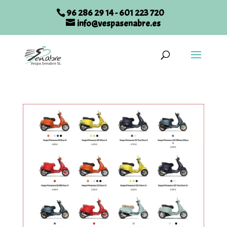
96 286 29 14
-
601 223 720
info@vespasenabre.es