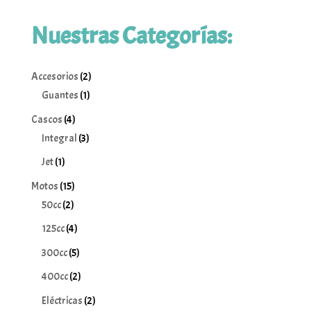
Nuestras Categorías:
2
Accesorios
2
1
productos
Guantes
1
producto
4
Cascos
4
productos
3
Integral
3
productos
1
Jet
1
producto
15
Motos
15
2
productos
50cc
2
productos
4
125cc
4
productos
5
300cc
5
productos
2
400cc
2
productos
2
Eléctricas
2