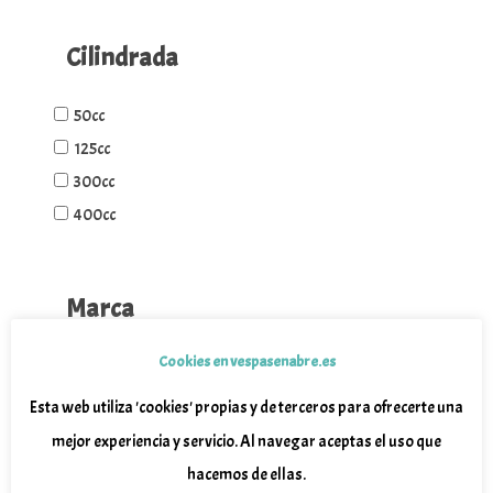
Cilindrada
50cc
125cc
300cc
400cc
Marca
Cookies en vespasenabre.es
Wottan
Piaggio
Esta web utiliza 'cookies' propias y de terceros para ofrecerte una
Vespa
mejor experiencia y servicio. Al navegar aceptas el uso que
hacemos de ellas.